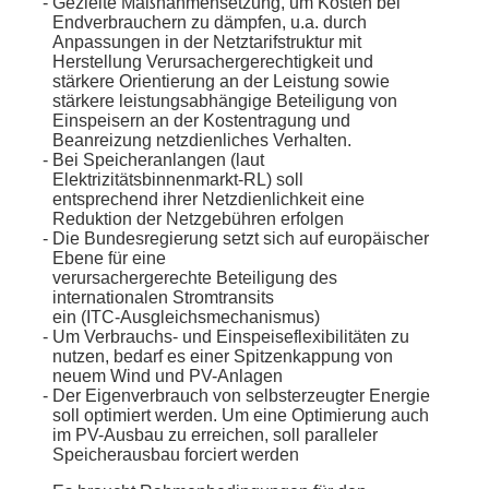
Gezielte Maßnahmensetzung, um Kosten bei
Endverbrauchern zu
dämpfen, u.a. durch
Anpassungen in der Netztarifstruktur mit
Herstellung Verursachergerechtigkeit und
stärkere Orientierung an
der Leistung sowie
stärkere leistungsabhängige Beteiligung von
Einspeisern an der Kostentragung und
Beanreizung netzdienliches
Verhalten.
Bei Speicheranlangen (laut
Elektrizitätsbinnenmarkt-RL) soll
entsprechend ihrer Netzdienlichkeit eine
Reduktion der
Netzgebühren erfolgen
Die Bundesregierung setzt sich auf europäischer
Ebene für eine
verursachergerechte Beteiligung des
internationalen Stromtransits
ein (ITC-Ausgleichsmechanismus)
Um Verbrauchs- und Einspeiseflexibilitäten zu
nutzen, bedarf es
einer Spitzenkappung von
neuem Wind und PV-Anlagen
Der Eigenverbrauch von selbsterzeugter Energie
soll optimiert
werden. Um eine Optimierung auch
im PV-Ausbau zu erreichen, soll
paralleler
Speicherausbau forciert werden