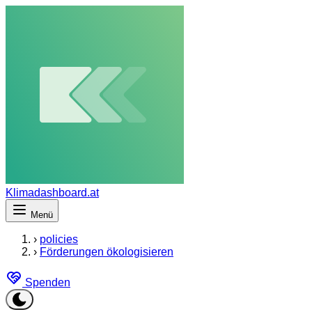
Klimadashboard.at
Menü
›
policies
›
Förderungen ökologisieren
Spenden