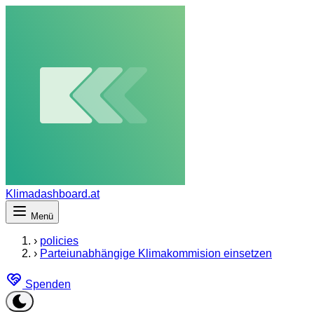
Klimadashboard.at
Menü
›
policies
›
Parteiunabhängige Klimakommision einsetzen
Spenden